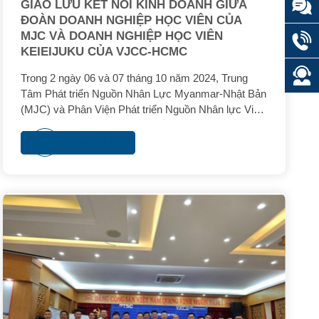
GIAO LƯU KẾT NỐI KINH DOANH GIỮA
ĐOÀN DOANH NGHIỆP HỌC VIÊN CỦA
MJC VÀ DOANH NGHIỆP HỌC VIÊN
KEIEIJUKU CỦA VJCC-HCMC
Trong 2 ngày 06 và 07 tháng 10 năm 2024, Trung
Tâm Phát triển Nguồn Nhân Lực Myanmar-Nhật Bản
(MJC) và Phân Viện Phát triển Nguồn Nhân lực Việt
Nam - Nhật Bản tại TP.HCM (VJCC-HCMC) đã phối
hợp tổ chức chương trình giao lưu kết nối kinh
Xem thêm
doanh cho các doanh nghiệp học viên MJC và các
doanh nghiệp học viên khóa học Kinh doanh Cao cấp
(Keieijuku) nhân dịp đoàn doanh nghiệp MJC có
chuyến học tập tham quan thực tế và giao lưu kết nối
kinh doanh ở Việt Nam.