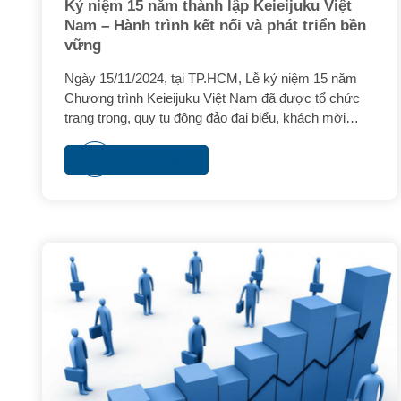
Kỷ niệm 15 năm thành lập Keieijuku Việt
Nam – Hành trình kết nối và phát triển bền
vững
Ngày 15/11/2024, tại TP.HCM, Lễ kỷ niệm 15 năm
Chương trình Keieijuku Việt Nam đã được tổ chức
trang trọng, quy tụ đông đảo đại biểu, khách mời
cùng các hội viên, học viên và cựu học viên. Đây là
dịp để nhìn lại hành trình 15 năm xây dựng và phát
Xem thêm
triển, ghi dấu những thành tựu nổi bật trong việc kết
nối cộng đồng doanh nhân, chia sẻ tri thức và nâng
cao năng lực lãnh đạo cho các doanh nghiệp Việt
Nam.