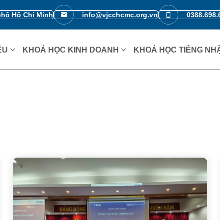
phố Hồ Chí Minh
info@vjcchcmc.org.vn
0388.698.
IỆU
KHOÁ HỌC KINH DOANH
KHOÁ HỌC TIẾNG NH