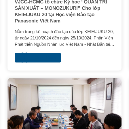
VJCC-HCMC tổ chức Kỳ học “QUẢN TRỊ
SẢN XUẤT – MONOZUKURI” Cho lớp
KEIEIJUKU 20 tại Học viện Đào tạo
Panasonic Việt Nam
Nằm trong kế hoạch đào tạo của lớp KEIEIJUKU 20,
từ ngày 21/10/2024 đến ngày 25/10/2024, Phân Viện
Phát triển Nguồn Nhân lực Việt Nam - Nhật Bản tại
TP. Hồ Chí Minh (VJCC-HCMC) đã tổ chức Kỳ học
QUẢN TRỊ SẢN XUẤT MÔ HÌNH NHẬT BẢN –
Xem thêm
MONOZUKURI cho tất cả học viên lớp Keieijuku 20
tại Học viện Đào tạo Panasonic Việt Nam, đóng ở
nhà máy Panasonic, Khu công nghiệp Thăng Long,
Đông Anh, Hà Nội.