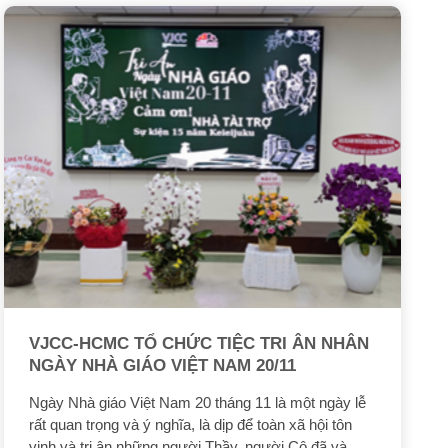
VJCC-HCMC TỔ CHỨC TIỆC TRI ÂN NHÂN
NGÀY NHÀ GIÁO VIỆT NAM 20/11
Ngày Nhà giáo Việt Nam 20 tháng 11 là một ngày lễ
rất quan trọng và ý nghĩa, là dịp để toàn xã hội tôn
vinh và tri ân những người Thầy, người Cô đã và