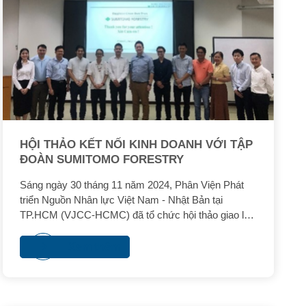
HỘI THẢO KẾT NỐI KINH DOANH VỚI TẬP
ĐOÀN SUMITOMO FORESTRY
Sáng ngày 30 tháng 11 năm 2024, Phân Viện Phát
triển Nguồn Nhân lực Việt Nam - Nhật Bản tại
TP.HCM (VJCC-HCMC) đã tổ chức hội thảo giao lưu
kết nối kinh doanh cho các doanh nghiệp học viên và
đối tác của VJCC với Tập Đoàn Sumitomo Forestry.
Xem thêm