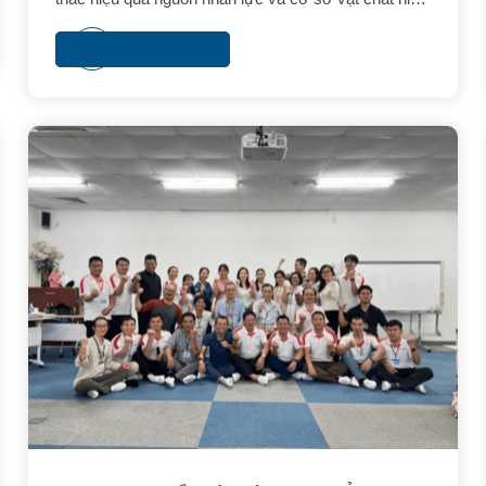
có, ngày 18/11/2024, tại TP. Biên Hòa tỉnh Đồng Nai,
Phân Viện Phát triển Nguồn Nhân lực Việt Nam -
Xem thêm
Nhật Bản tại TP. Hồ Chí Minh (VJCC-HCMC) và
Trường Đại học Công nghệ Đồng Nai (DNTU) đã tổ
chức LỄ KÝ THỎA THUẬN HỢP TÁC giữa hai bên.