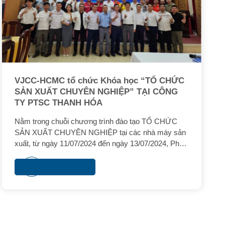
VJCC-HCMC tổ chức Khóa học “TỔ CHỨC
SẢN XUẤT CHUYÊN NGHIỆP” TẠI CÔNG
TY PTSC THANH HÓA
Nằm trong chuỗi chương trình đào tạo TỔ CHỨC
SẢN XUẤT CHUYÊN NGHIỆP tại các nhà máy sản
xuất, từ ngày 11/07/2024 đến ngày 13/07/2024, Phân
Viện Phát triển Nguồn Nhân lực Việt Nam - Nhật Bản
tại TP. Hồ Chí Minh (VJCC-HCMC) đã phối hợp
Xem thêm
cùng Tổng Công ty Cổ phần Kỹ thuật Dịch vụ Dầu
khí Việt Nam (PTSC) tổ chức lớp đầu tiên cho cán
bộ công nhân viên của Công ty PTSC Thanh Hóa tại
Cảng PTSC Nghi Sơn, tỉnh Thanh Hóa.