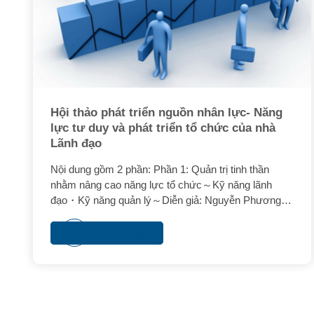
Hội thảo phát triển nguồn nhân lực- Năng
lực tư duy và phát triển tổ chức của nhà
Lãnh đạo
Nội dung gồm 2 phần: Phần 1: Quản trị tinh thần
nhằm nâng cao năng lực tổ chức～Kỹ năng lãnh
đạo・Kỹ năng quản lý～Diễn giả: Nguyễn Phương
Mai - AUREOLE EXPERT INTEGRATORS) Phần 2:
Nâng cao năng lực giải quyết vấn đề ~Suy nghĩ thấu
Xem thêm
đáoDiễn giả: Lê Ngọc Thảo Lam – Công ty CC
INNOVATION VIETNAM