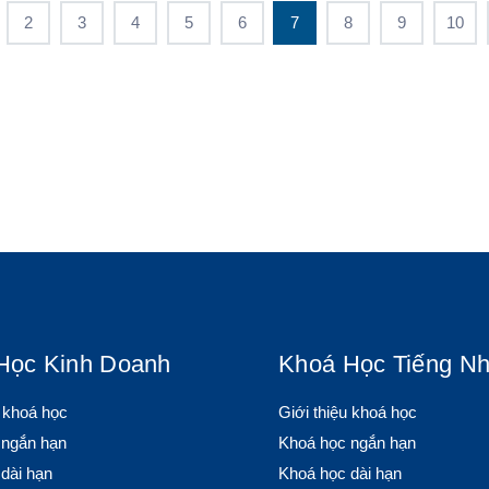
2
3
4
5
6
7
8
9
10
Học Kinh Doanh
Khoá Học Tiếng Nh
u khoá học
Giới thiệu khoá học
 ngắn hạn
Khoá học ngắn hạn
dài hạn
Khoá học dài hạn