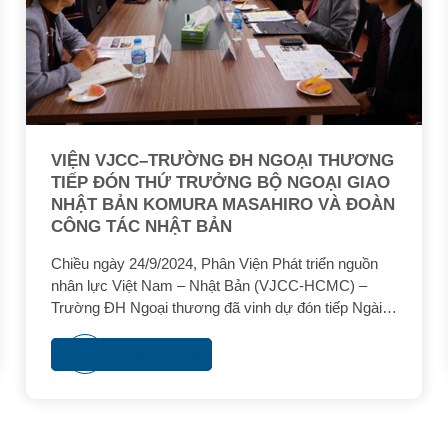
VIỆN VJCC–TRƯỜNG ĐH NGOẠI THƯƠNG
TIẾP ĐÓN THỨ TRƯỞNG BỘ NGOẠI GIAO
NHẬT BẢN KOMURA MASAHIRO VÀ ĐOÀN
CÔNG TÁC NHẬT BẢN
Chiều ngày 24/9/2024, Phân Viện Phát triển nguồn
nhân lực Việt Nam – Nhật Bản (VJCC-HCMC) –
Trường ĐH Ngoại thương đã vinh dự đón tiếp Ngài
Komura Masahiro - Thứ trưởng Bộ Ngoại giao Nhật
Bản và ông Ono Masuo – Tổng lãnh sự quán Nhật
Xem thêm
Bản tại TpHCM ghé thăm trong khuôn khổ chuyến
công tác của Thứ trưởng tại Việt Nam.