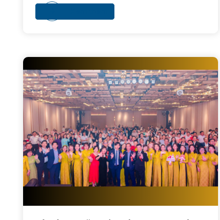
(VJCC-HCMC).Tại Nhật Bản, vào cuối tháng 10 -
Xem thêm
đầu tháng 11 hàng năm, những người học Trà đạo
thường tổ chức lễ Khai mở bếp lửa, hay được xem
như là Tết của Trà đạo. Hội Trà Mùa Thu năm nay tại
TP. Hồ Chí Minh đã chào đón sự hiện diện của Tổng
Lãnh sự Nhật Bản- ngài ONO Masuo, Giám đốc
VJCC-HCMC- TS. Tô Bình Minh và các khách mời
Nhật Bản, Việt Nam.Cùng với quá trình hoạt động
bền bỉ trong nhiều năm, Phòng Văn hoá Nhật Bản
vừa được nâng cấp, Hội Trà Mùa Thu cũng là cơ hội
để CLB Trà đạo Sài Gòn quảng bá văn hoá Trà Đạo
Nhật Bản đến những người yêu Trà đạo tại TP. Hồ
Chí Minh.