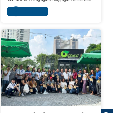
đang cống hiến cho sự nghiệp giáo dục. VJCC-
HCMC cũng tự hào là một đơn vị tổ chức giáo dục,
Xem thêm
đã và đang đồng hành cùng sự phát triển kinh tế của
xã hội nói chung.