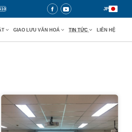
JP
610
ẬT
GIAO LƯU VĂN HOÁ
TIN TỨC
LIÊN HỆ