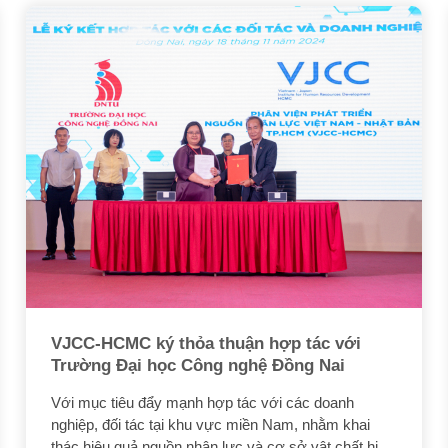
khí Việt Nam (PTSC) tổ chức lớp học cho cán bộ
nhân viên PTSC.
VJCC-HCMC ký thỏa thuận hợp tác với
Trường Đại học Công nghệ Đồng Nai
Với mục tiêu đẩy mạnh hợp tác với các doanh
nghiệp, đối tác tại khu vực miền Nam, nhằm khai
thác hiệu quả nguồn nhân lực và cơ sở vật chất hiện