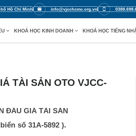
phố Hồ Chí Minh
info@vjcchcmc.org.vn
0388.698.
IỆU
KHOÁ HỌC KINH DOANH
KHOÁ HỌC TIẾNG NH
Á TÀI SẢN OTO VJCC-
 ĐẤU GIÁ TÀI SẢN
 biển số 31A-5892 ).