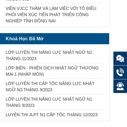
VIỆN VJCC THĂM VÀ LÀM VIỆC VỚI TỔ ĐIỀU
PHỐI VIÊN XÚC TIẾN PHÁT TRIỂN CÔNG
NGHIỆP TỈNH ĐỒNG NAI
Khoá Học Đã Mở
LỚP LUYỆN THI NĂNG LỰC NHẬT NGỮ N2
THÁNG 11/2023
LỚP BIÊN - PHIÊN DỊCH NHẬT NGỮ THƯƠNG
MẠI 1 (NHẬP MÔN)
LỚP LUYỆN THI CẤP TỐC NĂNG LỰC NHẬT
NGỮ N3 THÁNG 9/2023
LỚP LUYỆN THI NĂNG LỰC NHẬT NGỮ N1
THÁNG 9/2023
LUYỆN THI JLPT N1 CẤP TỐC THÁNG 12/2023