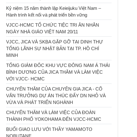
Kỷ niệm 15 năm thành lập Keieijuku Việt Nam –
Hành trình kết nối và phát triển bền vững
VJCC-HCMC TỔ CHỨC TIỆC TRI ÂN NHÂN
NGÀY NHÀ GIÁO VIỆT NAM 20/11
VJCC, JICA VÀ SKBA GẶP GỠ TẠI DINH THỰ
TỔNG LÃNH SỰ NHẬT BẢN TẠI TP. HỒ CHÍ
MINH
TỔNG GIÁM ĐỐC KHU VỰC ĐÔNG NAM Á THÁI
BÌNH DƯƠNG CỦA JICA THĂM VÀ LÀM VIỆC
VỚI VJCC- HCMC
CHUYẾN THĂM CỦA CHUYÊN GIA JICA - CỐ
VẤN TRƯỞNG DỰ ÁN THÚC ĐẨY DN NHỎ VÀ
VỪA VÀ PHÁT TRIỂN NGHÀNH
CHUYẾN THĂM VÀ LÀM VIỆC CỦA ĐOÀN
THÀNH PHỐ YOKOHAMA ĐẾN VJCC-HCMC
BUỔI GIAO LƯU VỚI THẦY YAMAMOTO
NOBUTANE