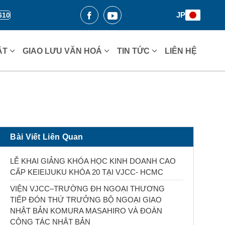
JP
610
ẬT
GIAO LƯU VĂN HOÁ
TIN TỨC
LIÊN HỆ
Bài Viết Liên Quan
LỄ KHAI GIẢNG KHÓA HỌC KINH DOANH CAO
CẤP KEIEIJUKU KHÓA 20 TẠI VJCC- HCMC
VIỆN VJCC–TRƯỜNG ĐH NGOẠI THƯƠNG
TIẾP ĐÓN THỨ TRƯỞNG BỘ NGOẠI GIAO
NHẬT BẢN KOMURA MASAHIRO VÀ ĐOÀN
CÔNG TÁC NHẬT BẢN