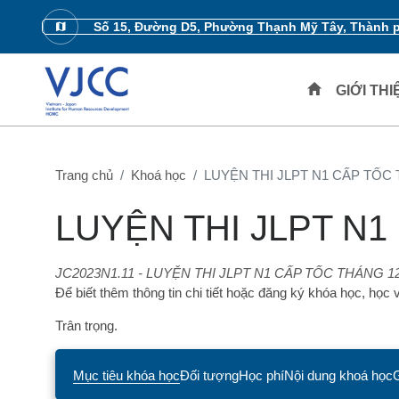
Số 15, Đường D5, Phường Thạnh Mỹ Tây, Thành 
GIỚI TH
Trang chủ
Khoá học
LUYỆN THI JLPT N1 CẤP TỐC 
LUYỆN THI JLPT N1
JC2023N1.11 - LUYỆN THI JLPT N1 CẤP TỐC THÁNG 12
Để biết thêm thông tin chi tiết hoặc đăng ký khóa học, học v
Trân trọng.
Mục tiêu khóa học
Đối tượng
Học phí
Nội dung khoá học
G