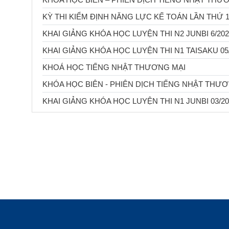
KỲ THI KIỂM ĐỊNH NĂNG LỰC KẾ TOÁN LẦN THỨ 
KHAI GIẢNG KHÓA HỌC LUYỆN THI N2 JUNBI 6/202
KHAI GIẢNG KHÓA HỌC LUYỆN THI N1 TAISAKU 05
KHOÁ HỌC TIẾNG NHẬT THƯƠNG MẠI
KHÓA HỌC BIÊN - PHIÊN DỊCH TIẾNG NHẬT THƯƠ
KHAI GIẢNG KHÓA HỌC LUYỆN THI N1 JUNBI 03/20