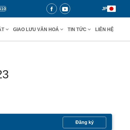
JP
610
ẬT
GIAO LƯU VĂN HOÁ
TIN TỨC
LIÊN HỆ
23
Đăng ký