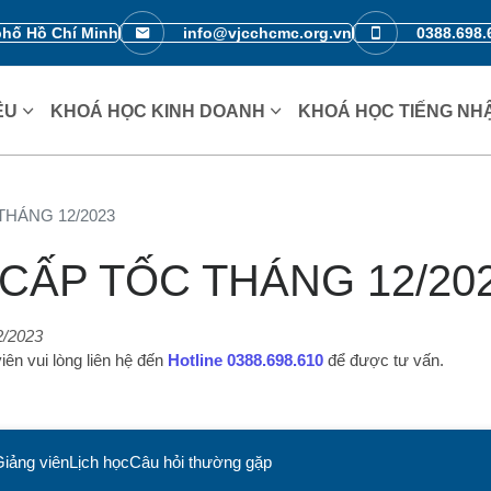
phố Hồ Chí Minh
info@vjcchcmc.org.vn
0388.698.
IỆU
KHOÁ HỌC KINH DOANH
KHOÁ HỌC TIẾNG NH
THÁNG 12/2023
 CẤP TỐC THÁNG 12/20
/2023
iên vui lòng liên hệ đến
Hotline 0388.698.610
để được tư vấn.
iảng viên
Lịch học
Câu hỏi thường gặp