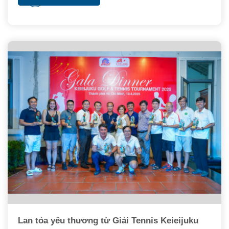
nguyên Di Linh, cách trung tâm Thành phố Hồ Chí
Minh 193 km. Tham gia cùng với VJCC-HCMC,
ngoài anh Hideki Kemmotsu còn có một số thành
viên Ban Điều hành Hội doanh nhân Keieijuku miền
Nam (SKBA) như anh Trần Quốc Bảo, Nguyễn
Thành Phương, anh Hồ Văn Đức, đặc biệt là anh
Cao Huy Phương và anh Đỗ Trần Khánh Ninh đi từ
Vũng Tàu lên.
Lan tỏa yêu thương từ Giải Tennis Keieijuku