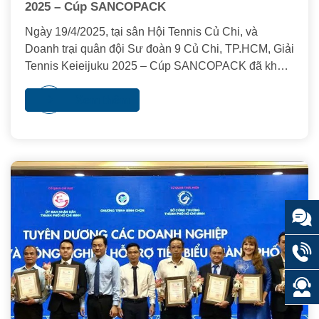
2025 – Cúp SANCOPACK
Ngày 19/4/2025, tại sân Hội Tennis Củ Chi, và
Doanh trại quân đội Sư đoàn 9 Củ Chi, TP.HCM, Giải
Tennis Keieijuku 2025 – Cúp SANCOPACK đã khép
lại với nhiều khoảnh khắc ấn tượng, kết nối cộng
đồng doanh nhân – quân đội – và các tổ chức Việt –
Xem thêm
Nhật trong một sự kiện thể thao mang đậm giá trị
nhân văn.