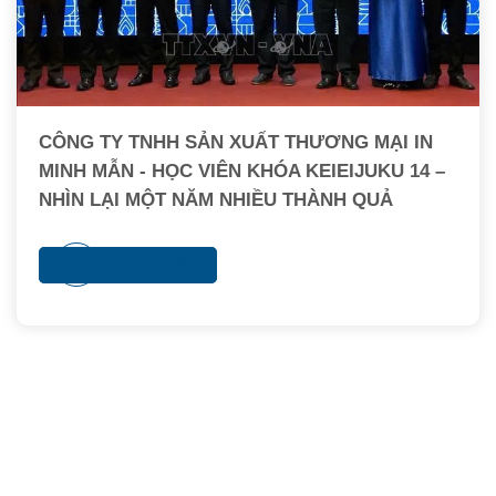
CÔNG TY TNHH SẢN XUẤT THƯƠNG MẠI IN
MINH MẪN - HỌC VIÊN KHÓA KEIEIJUKU 14 –
NHÌN LẠI MỘT NĂM NHIỀU THÀNH QUẢ
Xem thêm