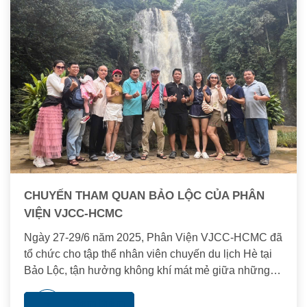
CHUYẾN THAM QUAN BẢO LỘC CỦA PHÂN
VIỆN VJCC-HCMC
Ngày 27-29/6 năm 2025, Phân Viện VJCC-HCMC đã
tổ chức cho tập thể nhân viên chuyến du lịch Hè tại
Bảo Lộc, tận hưởng không khí mát mẻ giữa những
ngày hè. Thành phố Bảo Lộc có độ cao trung bình là
800m so với mực nước biển và nằm trọn trên cao
Xem thêm