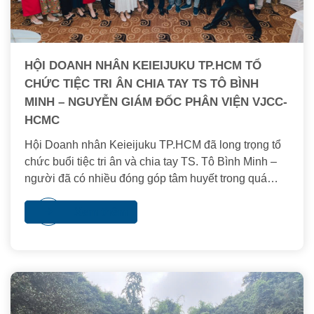
HỘI DOANH NHÂN KEIEIJUKU TP.HCM TỔ
CHỨC TIỆC TRI ÂN CHIA TAY TS TÔ BÌNH
MINH – NGUYỄN GIÁM ĐỐC PHÂN VIỆN VJCC-
HCMC
Hội Doanh nhân Keieijuku TP.HCM đã long trọng tổ
chức buổi tiệc tri ân và chia tay TS. Tô Bình Minh –
người đã có nhiều đóng góp tâm huyết trong quá
trình đồng hành, hỗ trợ và dẫn dắt hoạt động của Hội.
Với chủ đề “TS Tô Bình Minh – Người trồng Kei”, sự
Xem thêm
kiện là dịp để các thành viên bày tỏ lòng biết ơn, ghi
nhận những cống hiến quý báu, đồng thời gửi lời
chúc tốt đẹp đến TS Tô Bình Minh trên chặng đường
tiếp theo.