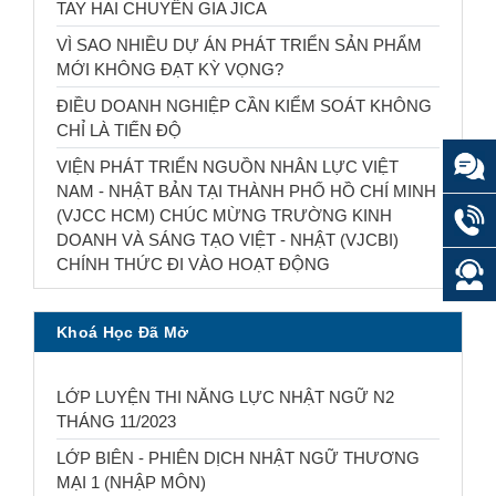
TAY HAI CHUYÊN GIA JICA
VÌ SAO NHIỀU DỰ ÁN PHÁT TRIỂN SẢN PHẨM
MỚI KHÔNG ĐẠT KỲ VỌNG?
ĐIỀU DOANH NGHIỆP CẦN KIỂM SOÁT KHÔNG
CHỈ LÀ TIẾN ĐỘ
VIỆN PHÁT TRIỂN NGUỒN NHÂN LỰC VIỆT
NAM - NHẬT BẢN TẠI THÀNH PHỐ HỒ CHÍ MINH
(VJCC HCM) CHÚC MỪNG TRƯỜNG KINH
DOANH VÀ SÁNG TẠO VIỆT - NHẬT (VJCBI)
CHÍNH THỨC ĐI VÀO HOẠT ĐỘNG
Khoá Học Đã Mở
LỚP LUYỆN THI NĂNG LỰC NHẬT NGỮ N2
THÁNG 11/2023
LỚP BIÊN - PHIÊN DỊCH NHẬT NGỮ THƯƠNG
MẠI 1 (NHẬP MÔN)