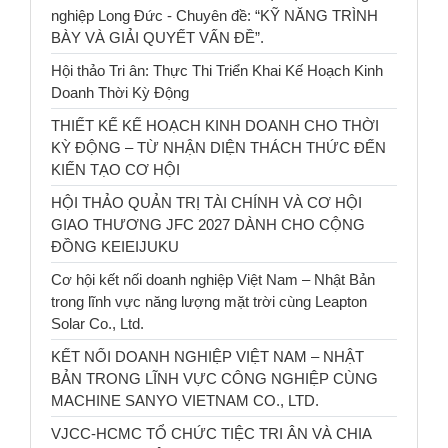
nghiệp Long Đức - Chuyên đề: “KỸ NĂNG TRÌNH
BÀY VÀ GIẢI QUYẾT VẤN ĐỀ”.
Hội thảo Tri ân: Thực Thi Triển Khai Kế Hoạch Kinh
Doanh Thời Kỳ Động
THIẾT KẾ KẾ HOẠCH KINH DOANH CHO THỜI
KỲ ĐỘNG – TỪ NHẬN DIỆN THÁCH THỨC ĐẾN
KIẾN TẠO CƠ HỘI
HỘI THẢO QUẢN TRỊ TÀI CHÍNH VÀ CƠ HỘI
GIAO THƯƠNG JFC 2027 DÀNH CHO CỘNG
ĐỒNG KEIEIJUKU
Cơ hội kết nối doanh nghiệp Việt Nam – Nhật Bản
trong lĩnh vực năng lượng mặt trời cùng Leapton
Solar Co., Ltd.
KẾT NỐI DOANH NGHIỆP VIỆT NAM – NHẬT
BẢN TRONG LĨNH VỰC CÔNG NGHIỆP CÙNG
MACHINE SANYO VIETNAM CO., LTD.
VJCC-HCMC TỔ CHỨC TIỆC TRI ÂN VÀ CHIA