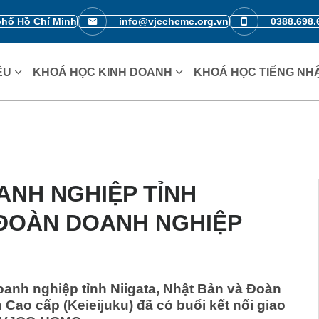
phố Hồ Chí Minh
info@vjcchcmc.org.vn
0388.698.
IỆU
KHOÁ HỌC KINH DOANH
KHOÁ HỌC TIẾNG NH
ANH NGHIỆP TỈNH
 ĐOÀN DOANH NGHIỆP
anh nghiệp tỉnh Niigata, Nhật Bản và Đoàn
ao cấp (Keieijuku) đã có buổi kết nối giao