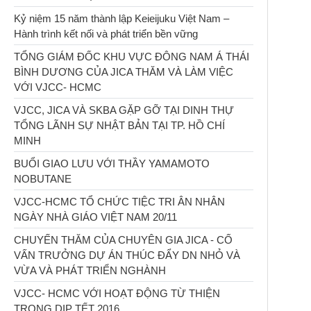
Kỷ niệm 15 năm thành lập Keieijuku Việt Nam –
Hành trình kết nối và phát triển bền vững
TỔNG GIÁM ĐỐC KHU VỰC ĐÔNG NAM Á THÁI
BÌNH DƯƠNG CỦA JICA THĂM VÀ LÀM VIỆC
VỚI VJCC- HCMC
VJCC, JICA VÀ SKBA GẶP GỠ TẠI DINH THỰ
TỔNG LÃNH SỰ NHẬT BẢN TẠI TP. HỒ CHÍ
MINH
BUỔI GIAO LƯU VỚI THẦY YAMAMOTO
NOBUTANE
VJCC-HCMC TỔ CHỨC TIỆC TRI ÂN NHÂN
NGÀY NHÀ GIÁO VIỆT NAM 20/11
CHUYẾN THĂM CỦA CHUYÊN GIA JICA - CỐ
VẤN TRƯỞNG DỰ ÁN THÚC ĐẨY DN NHỎ VÀ
VỪA VÀ PHÁT TRIỂN NGHÀNH
VJCC- HCMC VỚI HOẠT ĐỘNG TỪ THIỆN
TRONG DỊP TẾT 2016