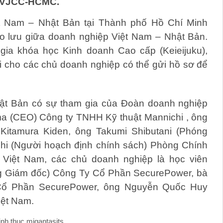
ện VJCC-HCMC.
ệt Nam – Nhật Bản tại Thành phố Hồ Chí Minh
ao lưu giữa doanh nghiệp Việt Nam – Nhật Bản.
gia khóa học Kinh doanh Cao cấp (Keieijuku),
 cho các chủ doanh nghiệp có thể gửi hồ sơ để
Nhật Bản có sự tham gia của Đoàn doanh nghiệp
ma (CEO) Công ty TNHH Kỹ thuật Mannichi , ông
itamura Kiden, ông Takumi Shibutani (Phóng
shi (Người hoạch định chính sách) Phòng Chính
 Việt Nam, các chủ doanh nghiệp là học viên
g Giám đốc) Công Ty Cổ Phần SecurePower, bà
 Cổ Phần SecurePower, ông Nguyễn Quốc Huy
ệt Nam.