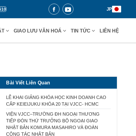
JP
610
ẬT
GIAO LƯU VĂN HOÁ
TIN TỨC
LIÊN HỆ
Bài Viết Liên Quan
LỄ KHAI GIẢNG KHÓA HỌC KINH DOANH CAO
CẤP KEIEIJUKU KHÓA 20 TẠI VJCC- HCMC
VIỆN VJCC–TRƯỜNG ĐH NGOẠI THƯƠNG
TIẾP ĐÓN THỨ TRƯỞNG BỘ NGOẠI GIAO
NHẬT BẢN KOMURA MASAHIRO VÀ ĐOÀN
CÔNG TÁC NHẬT BẢN