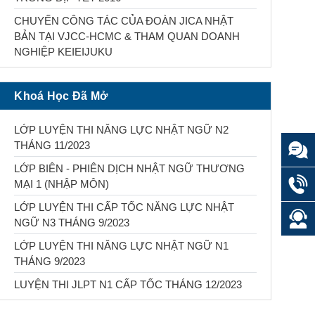
CHUYẾN CÔNG TÁC CỦA ĐOÀN JICA NHẬT
BẢN TẠI VJCC-HCMC & THAM QUAN DOANH
NGHIỆP KEIEIJUKU
Khoá Học Đã Mở
LỚP LUYỆN THI NĂNG LỰC NHẬT NGỮ N2
THÁNG 11/2023
LỚP BIÊN - PHIÊN DỊCH NHẬT NGỮ THƯƠNG
MẠI 1 (NHẬP MÔN)
LỚP LUYỆN THI CẤP TỐC NĂNG LỰC NHẬT
NGỮ N3 THÁNG 9/2023
LỚP LUYỆN THI NĂNG LỰC NHẬT NGỮ N1
THÁNG 9/2023
LUYỆN THI JLPT N1 CẤP TỐC THÁNG 12/2023