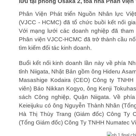
lưu tại phòng Osaka 2, toà nhà Phân vi
Phân Viện Phát triển Nguồn Nhân lực Vi
(VJCC - HCMC) đã tổ chức buồi kết nối gi
Với mạng lưới các doanh nghiệp đã tham 
Phân viện VJCC-HCMC đã trở thành cầu nối
tìm kiếm đối tác kinh doanh.
Buổi kết nối kinh doanh lần này về phía 
tỉnh Niigata, Nhật Bản gồm ông Hideru Asa
Masashige Kodaira (CEO) Công ty TNHH K
viên) Báo Nikkan Kogyo, ông Kenji Tokuha
sách Công nghiệp, Quận Niigata. Về phía
Keieijuku có ông Nguyễn Thành Nhân (Tổn
Hà Thị Thùy Trang (Giám đốc) Công Ty
(Tổng Giám đốc) Công Ty TNHH Numatec Vi