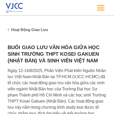
Hoạt Động Giao Lưu
BUỔI GIAO LƯU VĂN HÓA GIỮA HỌC
SINH TRƯỜNG THPT KOSEI GAKUEN
(NHẬT BẢN) VÀ SINH VIÊN VIỆT NAM
Ngày 12-14/8/2025, Phân Viện Phát triển Nguồn Nhân
lực Việt Nam-Nhật Bản tại TP.HCM (VJCC-HCMC) đã
tổ chức các hoạt động giao lưu văn hóa giữa các sinh
viên ngành Nhật Bản học của Trường Đại học Sư
phạm Thành phố Hồ Chí Minh và các học sinh Trường
THPT Kosei Gakuen (Nhật Bản). Các hoạt động giao
lưu này nằm trong chương trình study tour được tổ
chức nhằm mục đích tìm hiểu về môi trường học