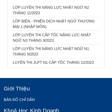
LỚP LUYỆN THI NĂNG LỰC NHẬT NGỮ N2
THÁNG 11/2023
LỚP BIÊN - PHIÊN DỊCH NHẬT NGỮ THƯƠNG
MẠI 1 (NHẬP MÔN)
LỚP LUYỆN THI CẤP TỐC NĂNG LỰC NHẬT
NGỮ N3 THÁNG 9/2023
LỚP LUYỆN THI NĂNG LỰC NHẬT NGỮ N1
THÁNG 9/2023
LUYỆN THI JLPT N1 CẤP TỐC THÁNG 12/2023
Giới Thiệu
BẢN ĐỒ CHỈ DẪN
Khoá Học Kinh Doanh