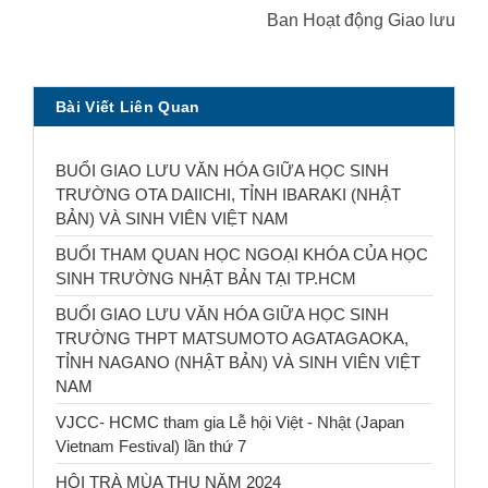
Ban Hoạt động Giao lưu
Bài Viết Liên Quan
BUỔI GIAO LƯU VĂN HÓA GIỮA HỌC SINH
TRƯỜNG OTA DAIICHI, TỈNH IBARAKI (NHẬT
BẢN) VÀ SINH VIÊN VIỆT NAM
BUỔI THAM QUAN HỌC NGOẠI KHÓA CỦA HỌC
SINH TRƯỜNG NHẬT BẢN TẠI TP.HCM
BUỔI GIAO LƯU VĂN HÓA GIỮA HỌC SINH
TRƯỜNG THPT MATSUMOTO AGATAGAOKA,
TỈNH NAGANO (NHẬT BẢN) VÀ SINH VIÊN VIỆT
NAM
VJCC- HCMC tham gia Lễ hội Việt - Nhật (Japan
Vietnam Festival) lần thứ 7
HỘI TRÀ MÙA THU NĂM 2024