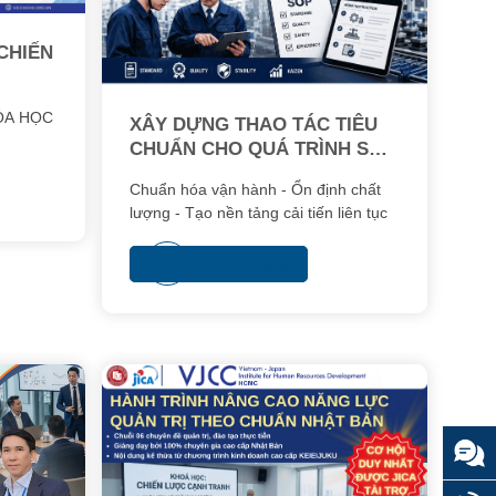
CHIẾN
HÓA HỌC
XÂY DỰNG THAO TÁC TIÊU
CHUẨN CHO QUÁ TRÌNH SẢN
XUẤT (SOP)
Chuẩn hóa vận hành - Ổn định chất
lượng - Tạo nền tảng cải tiến liên tục
Xem thêm