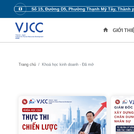
Số 15, Đường D5, Phường Thạnh Mỹ Tây, Thành 
GIỚI TH
Trang chủ
Khoá học kinh doanh - Đã mở