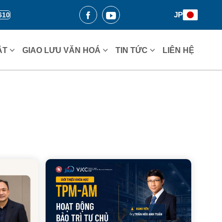
JP
610
ẬT
GIAO LƯU VĂN HOÁ
TIN TỨC
LIÊN HỆ