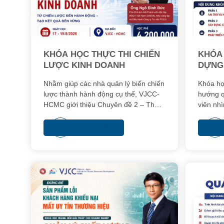
KHÓA HỌC THỰC THI CHIẾN
KHÓA 
LƯỢC KINH DOANH
DỰNG
DUNG 
Nhằm giúp các nhà quản lý biến chiến
Khóa họ
SỰ
lược thành hành động cụ thể, VJCC-
hướng q
HCMC giới thiệu Chuyên đề 2 – Thực
viên nhì
thi Chiến lược Kinh doanh, thuộc
và từng
chương trình Chief Strategy Officer
trị con 
Xem thêm
(CSO). Khóa học tập trung vào
chức.
phương pháp tổ chức thực thi chiến
lược theo tư duy quản trị hiện đại,
giúp doanh nghiệp xây dựng hệ thống
triển khai đồng bộ và nâng cao hiệu
quả thực hiện chiến lược trong toàn tổ
chức.