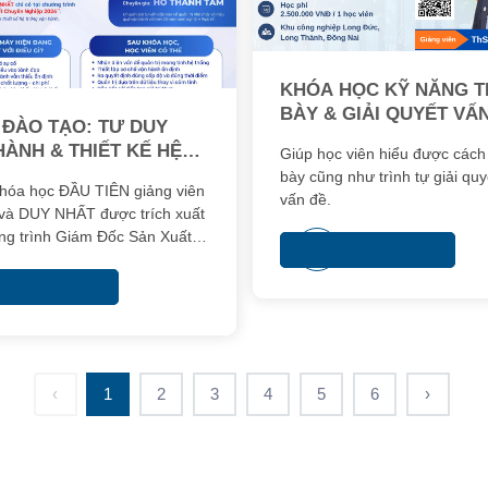
KHÓA HỌC KỸ NĂNG T
BÀY & GIẢI QUYẾT VẤ
ĐÀO TẠO: TƯ DUY
HÀNH & THIẾT KẾ HỆ
Giúp học viên hiểu được cách 
G NHÀ MÁY
bày cũng như trình tự giải qu
khóa học ĐẦU TIÊN giảng viên
vấn đề.
ế và DUY NHẤT được trích xuất
ng trình Giám Đốc Sản Xuất
Xem thêm
Nghiệp (PPD 2026).
Xem thêm
‹
1
2
3
4
5
6
›