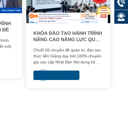
RÌNH
N ĐỀ
KHÓA ĐÀO TẠO HÀNH TRÌNH
NÂNG CAO NĂNG LỰC QUẢN
trình
TRỊ THEO CHUẨN NHẬT BẢN
yết một
Chuỗi 06 chuyên đề quản trị, đào tạo
thực tiễn Giảng dạy bởi 100% chuyên
gia cao cấp Nhật Bản Nội dung kế
thừa từ chương trình kinh doanh cao
cấp KEIEIJUKU
Xem thêm