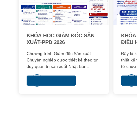
KHÓA HỌC GIÁM ĐỐC SẢN
KHÓA 
XUẤT-PPD 2026
ĐIỀU 
THỐN
Chương trình Giám đốc Sản xuất
Đây là 
Chuyên nghiệp được thiết kế theo tư
thiết k
duy quản trị sản xuất Nhật Bản
từ chươ
(Monozukuri), giúp học viên xây dựng
Chuyên 
và vận hành hệ thống sản xuất tinh
Xem thêm
gọn, hiệu quả và bền vững.