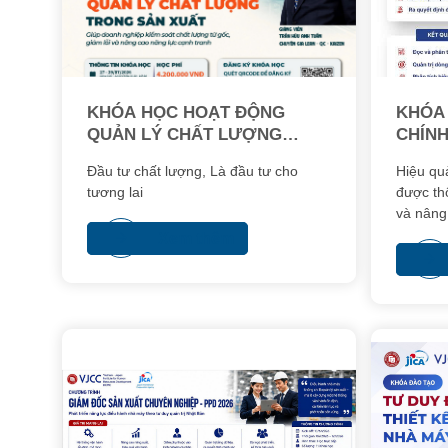
KHÓA HỌC HOẠT ĐỘNG
KHÓA 
QUẢN LÝ CHẤT LƯỢNG
CHÍN
TRONG SẢN XUẤT
Đầu tư chất lượng, Là đầu tư cho
Hiệu quả
tương lai
được th
và nâng 
thức quả
Xem thêm