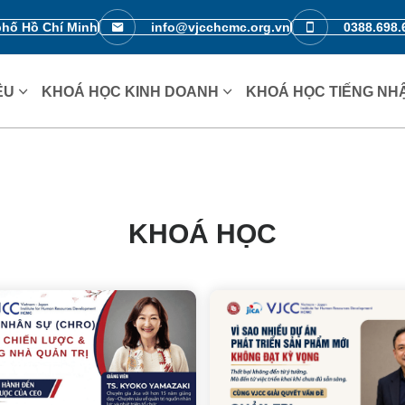
phố Hồ Chí Minh
info@vjcchcmc.org.vn
0388.698.
IỆU
KHOÁ HỌC KINH DOANH
KHOÁ HỌC TIẾNG NH
KHOÁ HỌC