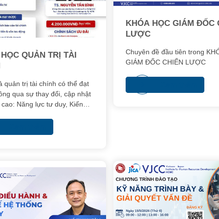
KHÓA HỌC GIÁM ĐỐC 
LƯỢC
Chuyên đề đầu tiên trong K
HỌC QUẢN TRỊ TÀI
GIÁM ĐỐC CHIẾN LƯỢC
H
 quản trị tài chính có thể đạt
Xem thêm
ông qua sự thay đổi, cập nhật
cao: Năng lực tư duy, Kiến
n trị, Kỹ năng điều hành
Xem thêm