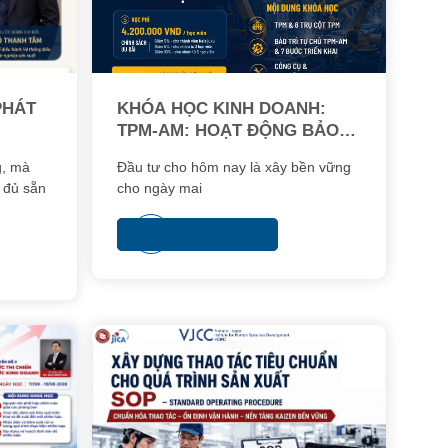
PHÁT
KHÓA HỌC KINH DOANH:
TPM-AM: HOẠT ĐỘNG BẢO
TRÌ TỰ CHỦ
g, mà
Đầu tư cho hôm nay là xây bền vững
a đủ sẵn
cho ngày mai
Xem thêm