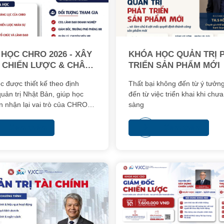
HỌC CHRO 2026 - XÂY
KHÓA HỌC QUẢN TRỊ 
 CHIẾN LƯỢC & CHÂN
TRIỂN SẢN PHẨM MỚI
NHÀ QUẢN TRỊ NHÂN
c được thiết kế theo định
Thất bại không đến từ ý tưởn
uản trị Nhật Bản, giúp học
đến từ việc triển khai khi chư
n nhận lại vai trò của CHRO
sàng
 bước nâng cao năng lực quản
người gắn với chiến lược tổ
Xem thêm
Xem thêm