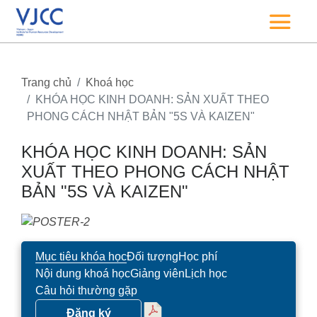
Trang chủ
Khoá học
KHÓA HỌC KINH DOANH: SẢN XUẤT THEO
PHONG CÁCH NHẬT BẢN "5S VÀ KAIZEN"
KHÓA HỌC KINH DOANH: SẢN
XUẤT THEO PHONG CÁCH NHẬT
BẢN "5S VÀ KAIZEN"
Mục tiêu khóa học
Đối tượng
Học phí
Nội dung khoá học
Giảng viên
Lịch học
Câu hỏi thường gặp
Đăng ký