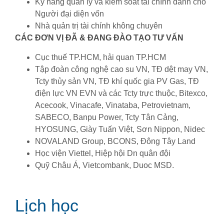
Kỹ năng quản lý và kiểm soát tài chính dành cho
Người đại diện vốn
Nhà quản trị tài chính không chuyên
CÁC ĐƠN VỊ ĐÃ & ĐANG ĐÀO TẠO TƯ VẤN
Cục thuế TP.HCM, hải quan TP.HCM
Tập đoàn công nghệ cao su VN, TĐ dệt may VN,
Tcty thủy sản VN, TĐ khí quốc gia PV Gas, TĐ
điện lực VN EVN và các Tcty trực thuộc, Bitexco,
Acecook, Vinacafe, Vinataba, Petrovietnam,
SABECO, Banpu Power, Tcty Tân Cảng,
HYOSUNG, Giày Tuấn Việt, Sơn Nippon, Nidec
NOVALAND Group, BCONS, Đông Tây Land
Học viện Viettel, Hiệp hội Dn quân đội
Quỹ Châu Á, Vietcombank, Duoc MSD.
Lịch học