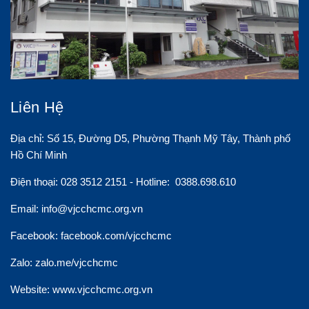
Liên Hệ
Địa chỉ: Số 15, Đường D5, Phường Thạnh Mỹ Tây, Thành phố
Hồ Chí Minh
Điện thoại: 028 3512 2151 - Hotline: 0388.698.610
Email:
info@vjcchcmc.org.vn
Facebook: facebook.com/vjcchcmc
Zalo: zalo.me/vjcchcmc
Website: www.vjcchcmc.org.vn