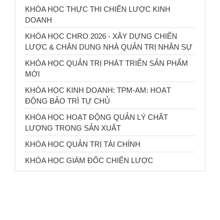
KHÓA HỌC THỰC THI CHIẾN LƯỢC KINH
DOANH
KHÓA HỌC CHRO 2026 - XÂY DỰNG CHIẾN
LƯỢC & CHÂN DUNG NHÀ QUẢN TRỊ NHÂN SỰ
KHÓA HỌC QUẢN TRỊ PHÁT TRIỂN SẢN PHẨM
MỚI
KHÓA HỌC KINH DOANH: TPM-AM: HOẠT
ĐỘNG BẢO TRÌ TỰ CHỦ
KHÓA HỌC HOẠT ĐỘNG QUẢN LÝ CHẤT
LƯỢNG TRONG SẢN XUẤT
KHÓA HỌC QUẢN TRỊ TÀI CHÍNH
KHÓA HỌC GIÁM ĐỐC CHIẾN LƯỢC